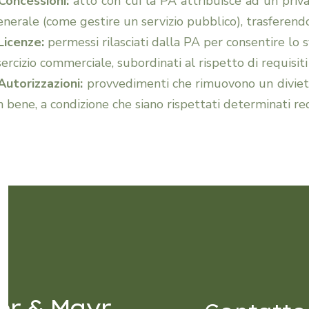
 Concessioni:
atto con cui la PA attribuisce ad un privat
enerale (come gestire un servizio pubblico), trasferendo
 Licenze:
permessi rilasciati dalla PA per consentire lo
ercizio commerciale, subordinati al rispetto di requisiti 
 Autorizzazioni:
provvedimenti che rimuovono un divieto
 bene, a condizione che siano rispettati determinati req
er & Mayr