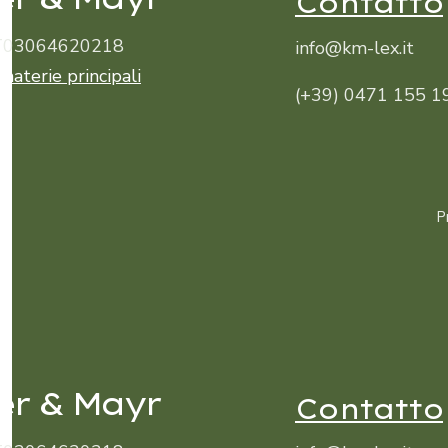
Contatto
 IT03064620218
info@km-lex.it
 materie principali
(+39) 0471 155 1
P
er & Mayr
Contatto