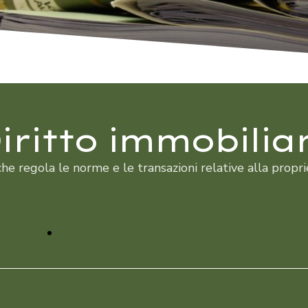
Tutela della
proprietà e del
possesso
iritto immobilia
Diritto delle
 che regola le norme e le transazioni relative alla propr
locazioni
Al diritto immobiliare | diritto edilizio
Diritto del
lavoro