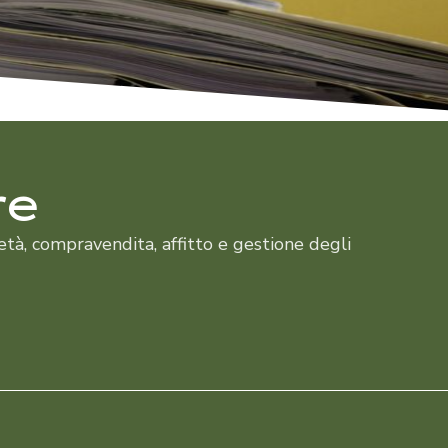
immobiliare |
Avv. Stefan
diritto edilizio
Mayr
Risarcimento
Dott.ssa
re
danni, sinistri
Silvia Moglia
ietà, compravendita, affitto e gestione degli
stradali,
Dott.ssa Pia
responsabilità
Andreaus
professionale,
Magdalena