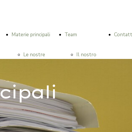
Materie principali
Team
Contat
Le nostre
Il nostro
materie
team
cipali
principali
Avv. Georg
Diritto
Kofler