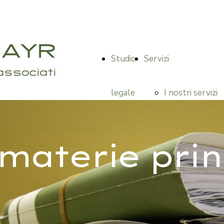
Studio
Servizi
legale
I nostri servizi
Diritto delle
materie prin
successioni /
ereditario