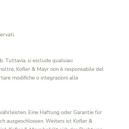
immobiliare |
Avv. Stefan
diritto edilizio
Mayr
ervati.
Risarcimento
Dott.ssa
. Tuttavia, si esclude qualsiasi
danni, sinistri
Silvia Moglia
 Inoltre, Kofler & Mayr non è responsabile del
rtare modifiche o integrazioni alle
stradali,
Dott.ssa Pia
responsabilità
Andreaus
währleisten. Eine Haftung oder Garantie für
professionale,
Magdalena
och ausgeschlossen. Weiters ist Kofler &