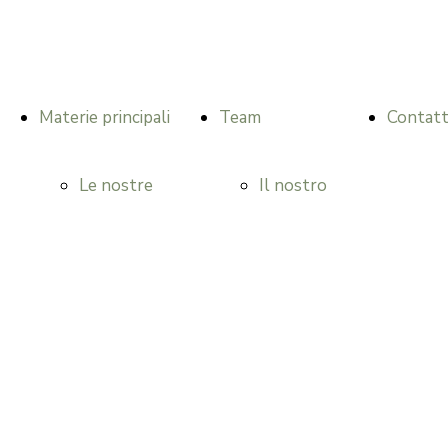
Materie principali
Team
Contat
Le nostre
Il nostro
materie
team
principali
Avv. Georg
Diritto
Kofler