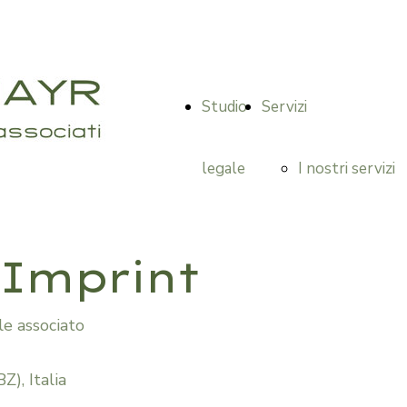
Studio
Servizi
legale
I nostri servizi
Diritto delle
 Imprint
successioni /
le associato
ereditario
Z), Italia