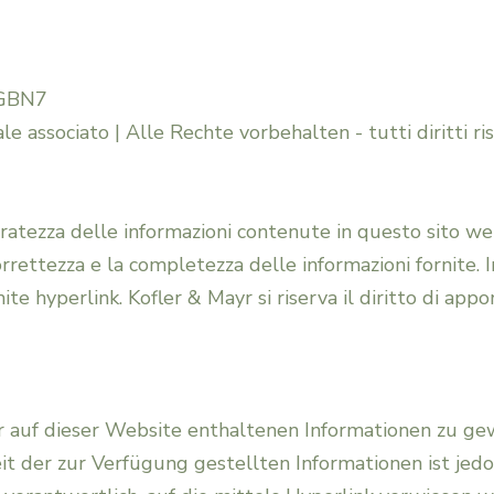
Tutela della
proprietà e del
BGBN7
e associato | Alle Rechte vorbehalten - tutti diritti ris
possesso
ratezza delle informazioni contenute in questo sito web
Diritto delle
 correttezza e la completezza delle informazioni fornite.
te hyperlink. Kofler & Mayr si riserva il diritto di appo
locazioni
Diritto del
er auf dieser Website enthaltenen Informationen zu ge
lavoro
eit der zur Verfügung gestellten Informationen ist jed