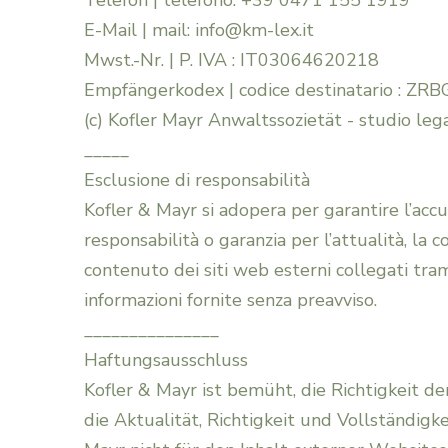
Telefon | telefono: +39 0471 155 1919
E-Mail | mail: info@km-lex.it
Mwst.-Nr. | P. IVA : IT03064620218
Empfängerkodex | codice destinatario : ZR
(c) Kofler Mayr Anwaltssozietät - studio legal
_____
Esclusione di responsabilità
Kofler & Mayr si adopera per garantire l’accu
responsabilità o garanzia per l’attualità, la
contenuto dei siti web esterni collegati trami
informazioni fornite senza preavviso.
_______________
Haftungsausschluss
Kofler & Mayr ist bemüht, die Richtigkeit d
die Aktualität, Richtigkeit und Vollständigk