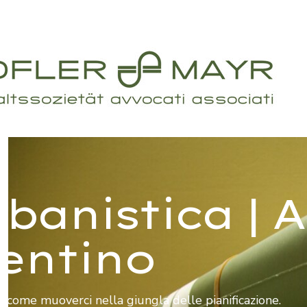
banistica | A
entino
come muoverci nella giungla delle pianificazione.