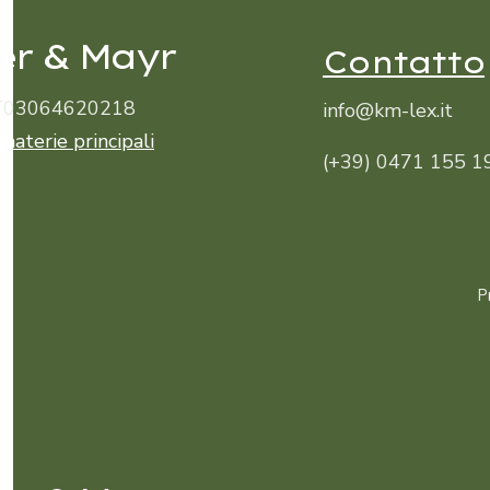
er & Mayr
Contatto
 IT03064620218
info@km-lex.it
 materie principali
(+39) 0471 155 1
P