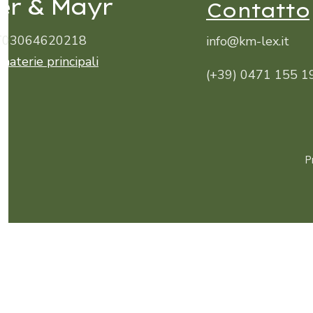
er & Mayr
Contatto
 IT03064620218
info@km-lex.it
 materie principali
(+39) 0471 155 1
P