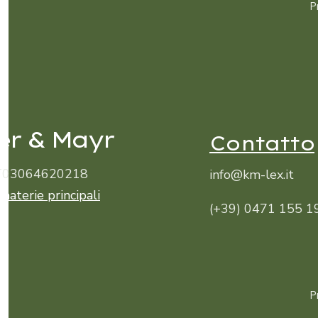
P
er & Mayr
Contatto
 IT03064620218
info@km-lex.it
 materie principali
(+39) 0471 155 1
P