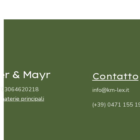
er & Mayr
Contatto
 IT03064620218
info@km-lex.it
 materie principali
(+39) 0471 155 1