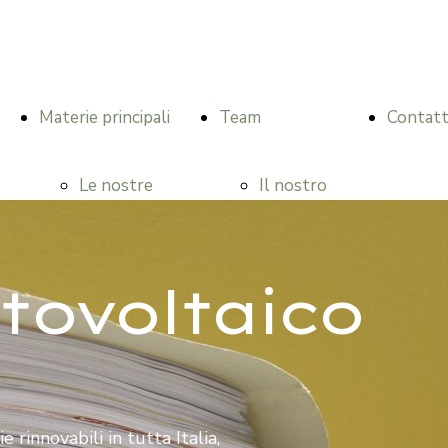
Materie principali
Team
Contat
Le nostre
Il nostro
materie
team
otovoltaico
principali
Avv. Georg
Diritto
Kofler
 rinnovabili in tutta Italia,