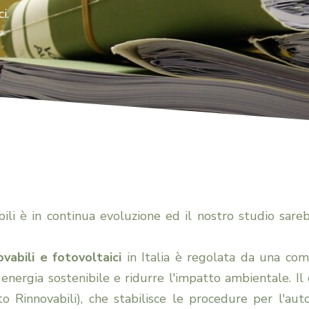
Tutela della
i.
proprietà e del
possesso
Diritto delle
locazioni
bili è in continua evoluzione ed il nostro studio sare
Diritto del
ovabili e fotovoltaici
in Italia è regolata da una com
 energia sostenibile e ridurre l'impatto ambientale. I
lavoro
 Rinnovabili), che stabilisce le procedure per l'autor