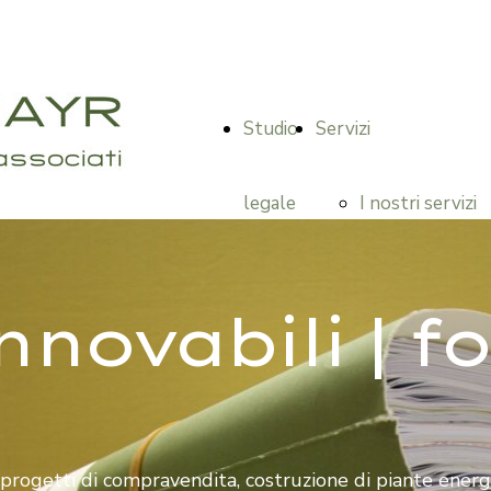
Studio
Servizi
legale
I nostri servizi
Diritto delle
nnovabili | f
successioni /
ereditario
i progetti di compravendita, costruzione di piante energie