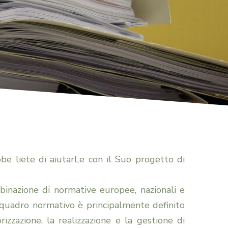
immobiliare |
Avv. Stefan
diritto edilizio
Mayr
Risarcimento
Dott.ssa
danni, sinistri
Silvia Moglia
stradali,
Dott.ssa Pia
bbe liete di aiutarLe con il Suo progetto di
responsabilità
Andreaus
binazione di normative europee, nazionali e
l quadro normativo è principalmente definito
professionale,
Magdalena
izzazione, la realizzazione e la gestione di