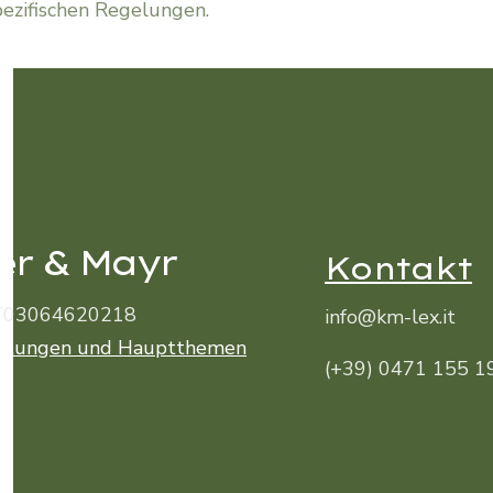
pezifischen Regelungen.
er & Mayr
Kontakt
 IT03064620218
info@km-lex.it
istungen und Hauptthemen
(+39) 0471 155 1