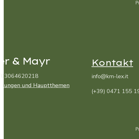
P
er & Mayr
Kontakt
 IT03064620218
info@km-lex.it
istungen und Hauptthemen
(+39) 0471 155 1
P